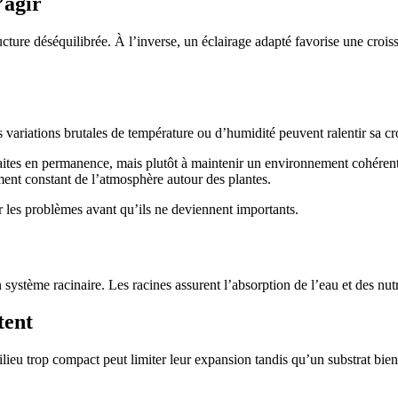
’agir
ucture déséquilibrée. À l’inverse, un éclairage adapté favorise une crois
ariations brutales de température ou d’humidité peuvent ralentir sa cro
faites en permanence, mais plutôt à maintenir un environnement cohérent.
ment constant de l’atmosphère autour des plantes.
 les problèmes avant qu’ils ne deviennent importants.
on système racinaire. Les racines assurent l’absorption de l’eau et des n
tent
eu trop compact peut limiter leur expansion tandis qu’un substrat bien 