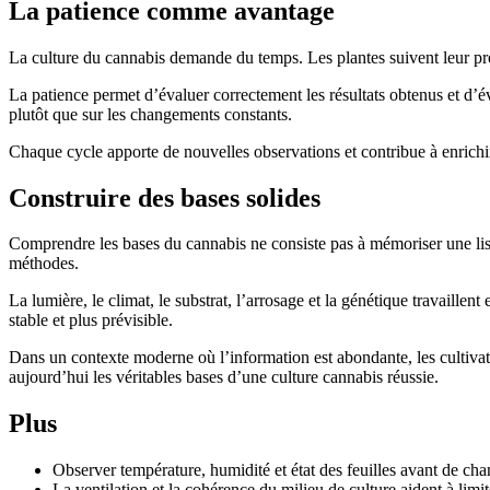
La patience comme avantage
La culture du cannabis demande du temps. Les plantes suivent leur pro
La patience permet d’évaluer correctement les résultats obtenus et d’év
plutôt que sur les changements constants.
Chaque cycle apporte de nouvelles observations et contribue à enrichi
Construire des bases solides
Comprendre les bases du cannabis ne consiste pas à mémoriser une list
méthodes.
La lumière, le climat, le substrat, l’arrosage et la génétique travaille
stable et plus prévisible.
Dans un contexte moderne où l’information est abondante, les cultivate
aujourd’hui les véritables bases d’une culture cannabis réussie.
Plus
Observer température, humidité et état des feuilles avant de ch
La ventilation et la cohérence du milieu de culture aident à limite